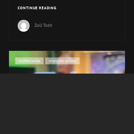
MEET
CONTINUE READING
THE
BEAT
Zoli Toth
–
JAPONIA
2025
Cat
ecofrecventa
,
implicare sociala
Links