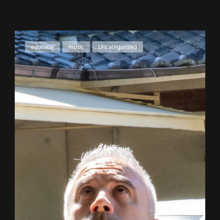
Cat
educatie
,
music
,
Uncategorized
Links