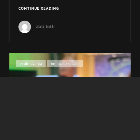
MEET
CONTINUE READING
THE
BEAT
Zoli Toth
–
JAPONIA
2025
Cat
ecofrecventa
,
implicare sociala
Links