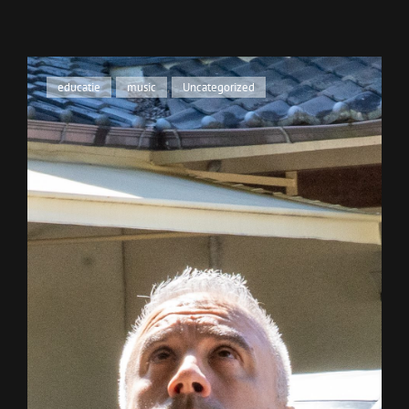
Cat
educatie
,
music
,
Uncategorized
Links