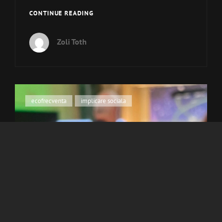
MEET
CONTINUE READING
THE
BEAT
Zoli Toth
–
JAPONIA
2025
Cat
ecofrecventa
,
implicare sociala
Links