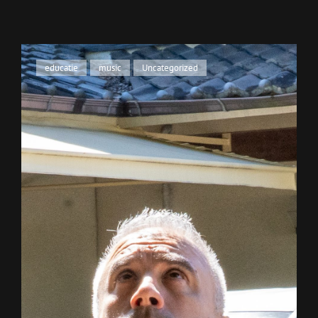
Cat
educatie
,
music
,
Uncategorized
Links