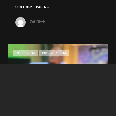
MEET
CONTINUE READING
THE
BEAT
Zoli Toth
–
JAPONIA
2025
Cat
ecofrecventa
,
implicare sociala
Links