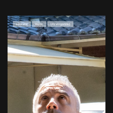
Cat
educatie
,
music
,
Uncategorized
Links