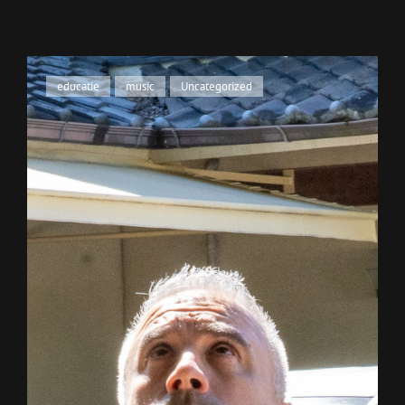
Cat
educatie
,
music
,
Uncategorized
Links