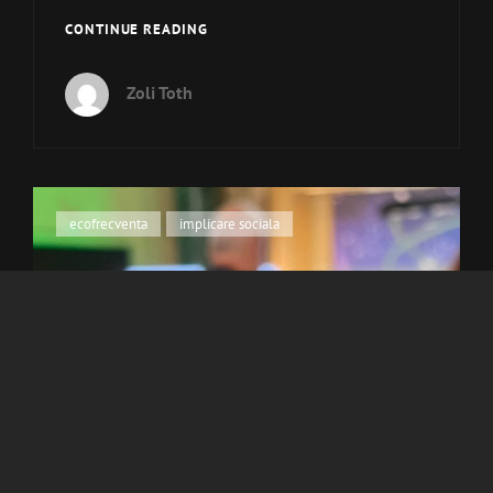
MEET
CONTINUE READING
THE
BEAT
Zoli Toth
–
JAPONIA
2025
Cat
ecofrecventa
,
implicare sociala
Links