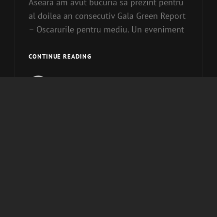
Aseara am avut bucuria sa prezint pentru
al doilea an consecutiv Gala Green Report
– Oscarurile pentru mediu. Un eveniment
GALA
CONTINUE READING
GREEN
REPORT
Zoli Toth
Cat
Uncategorized
Links