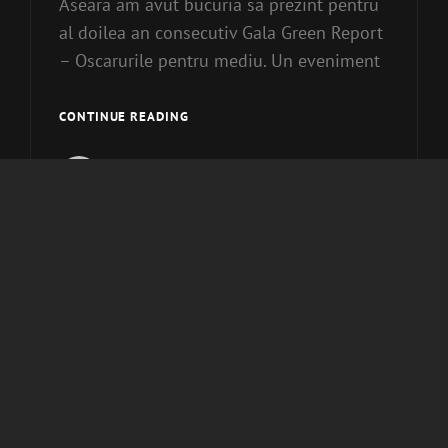
Aseara am avut bucuria sa prezint pentru
al doilea an consecutiv Gala Green Report
– Oscarurile pentru mediu. Un eveniment
GALA
CONTINUE READING
GREEN
REPORT
Zoli Toth
Cat
Uncategorized
Links