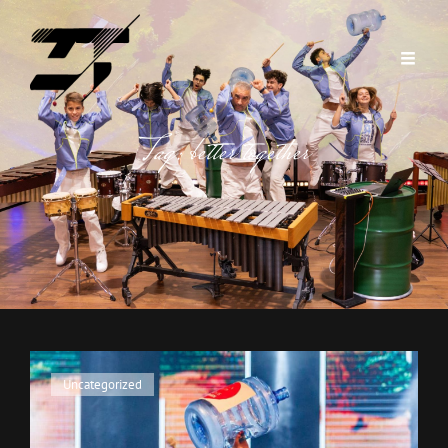
Tag:
better together
Cat
Uncategorized
Links