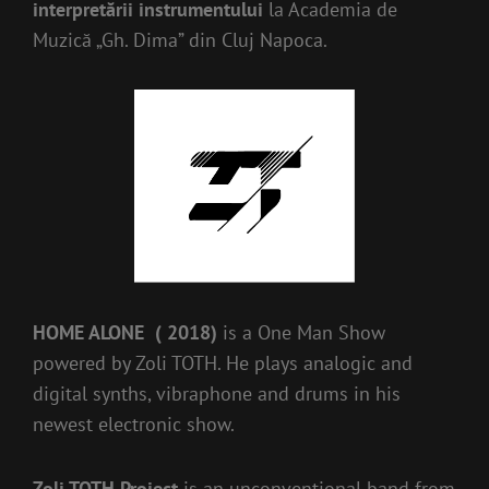
interpretării instrumentului
la Academia de
Muzică „Gh. Dima” din Cluj Napoca.
HOME ALONE
( 2018)
is a One Man Show
powered by Zoli TOTH. He plays analogic and
digital synths, vibraphone and drums in his
newest electronic show.
Zoli TOTH Project
is an unconventional band from