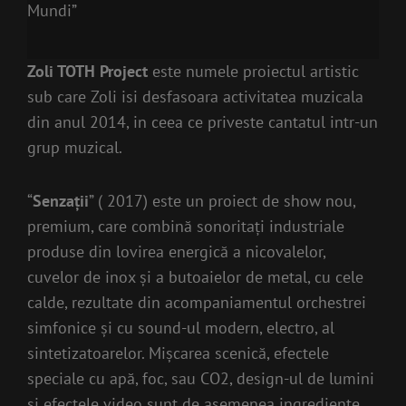
Mundi”
Zoli TOTH Project
este numele proiectul artistic
sub care Zoli isi desfasoara activitatea muzicala
din anul 2014, in ceea ce priveste cantatul intr-un
grup muzical.
“
Senzații
” ( 2017) este un proiect de show nou,
premium, care combină sonoritați industriale
produse din lovirea energică a nicovalelor,
cuvelor de inox și a butoaielor de metal, cu cele
calde, rezultate din acompaniamentul orchestrei
simfonice și cu sound-ul modern, electro, al
sintetizatoarelor. Mișcarea scenică, efectele
speciale cu apă, foc, sau CO2, design-ul de lumini
și efectele video sunt de asemenea ingrediente