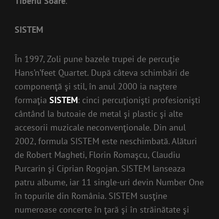
Tiberiu Soare
.
SISTEM
În 1997, Zoli pune bazele trupei de percuţie
Hans’n’feet Quartet. După câteva schimbări de
componenţă şi stil, în anul 2000 ia naştere
formaţia
SISTEM
: cinci percuţionişti profesionişti
cântând la butoaie de metal şi plastic şi alte
accesorii muzicale neconvenţionale. Din anul
2002, formula SISTEM este neschimbată. Alături
de Robert Magheti, Florin Romaşcu, Claudiu
Purcarin şi Ciprian Rogojan. SISTEM lanseaza
patru albume, iar 11 single-uri devin Number One
în topurile din România. SISTEM susţine
numeroase concerte în ţară şi în străinătate şi