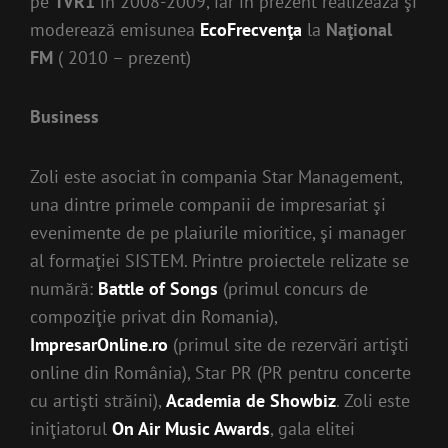
pe
TVR1
în 2008-2009, iar în prezent realizează şi
moderează emisunea
EcoFrecvenţa
la
Naţional
FM
( 2010 – prezent)
Business
Zoli este asociat în compania Star Management,
una dintre primele companii de impresariat şi
evenimente de pe plaiurile mioritice, şi manager
al formaţiei SISTEM. Printre proiectele relizate se
numără:
Battle of Songs
(primul concurs de
compoziţie privat din Romania),
ImpresarOnline.ro
(primul site de rezervări artişti
online din România), Star PR (PR pentru concerte
cu artişti străini),
Academia de Showbiz
. Zoli este
iniţiatorul
On Air Music Awards
, gala elitei