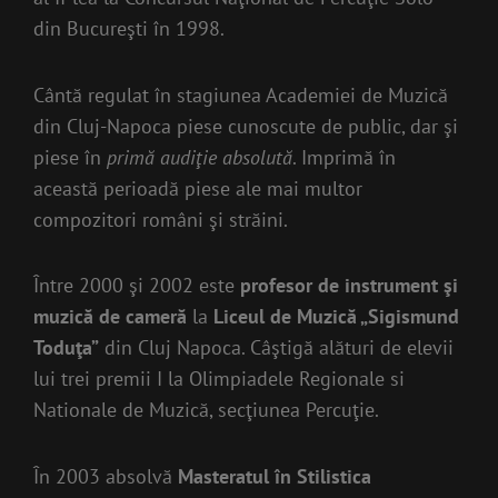
din Bucureşti în 1998.
Cântă regulat în stagiunea Academiei de Muzică
din Cluj-Napoca piese cunoscute de public, dar şi
piese în
primă audiţie absolută
. Imprimă în
această perioadă piese ale mai multor
compozitori români şi străini.
Între 2000 şi 2002 este
profesor de instrument şi
muzică de cameră
la
Liceul de Muzică „Sigismund
Toduţa”
din Cluj Napoca. Câştigă alături de elevii
lui trei premii I la Olimpiadele Regionale si
Nationale de Muzică, secţiunea Percuţie.
În 2003 absolvă
Masteratul în Stilistica