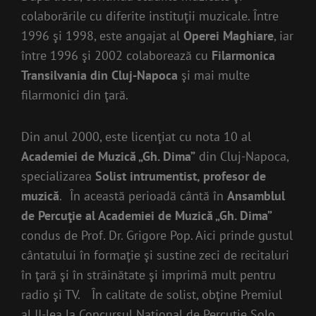
colaborările cu diferite instituţii muzicale. Între
1996 şi 1998, este angajat al
Operei Maghiare
, iar
între 1996 şi 2002 colaborează cu
Filarmonica
Transilvania din Cluj-Napoca
şi mai multe
filarmonici din ţară.
Din anul 2000, este licenţiat cu nota 10 al
Academiei de Muzică „Gh. Dima”
din Cluj-Napoca,
specializarea
Solist intrumentist, profesor de
muzică
. În această perioadă cântă în
Ansamblul
de Percuţie al Academiei de Muzică „Gh. Dima”
condus de Prof. Dr. Grigore Pop. Aici prinde gustul
cântatului în formaţie şi sustine zeci de recitaluri
în ţară şi în străinătate şi imprimă mult pentru
radio şi TV. În calitate de solist, obţine Premiul
al II-lea la Concursul Naţional de Percuţie Solo