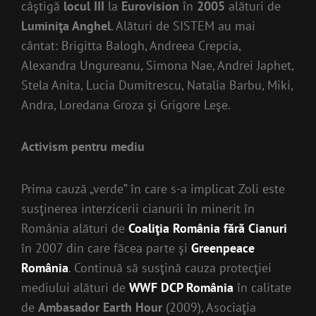
câştigă
locul III
la
Eurovision
în
2005
alături de
Luminiţa Anghel
. Alături de SISTEM au mai
cântat: Brigitta Balogh, Andreea Crepcia,
Alexandra Ungureanu, Simona Nae, Andrei Japhet,
Stela Anita, Lucia Dumitrescu, Natalia Barbu, Miki,
Andra, Loredana Groza şi Grigore Leşe.
Activism pentru mediu
Prima cauză „verde” în care s-a implicat Zoli este
susţinerea interzicerii cianurii în minerit în
România alături de
Coaliţia România fără Cianuri
în 2007 din care făcea parte şi
Greenpeace
România
. Continuă să susţină cauza protecţiei
mediului alături de
WWF DCP România
în calitate
de
Ambasador Earth Hour
(2009), Asociaţia