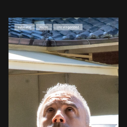
Cat
educatie
,
music
,
Uncategorized
Links